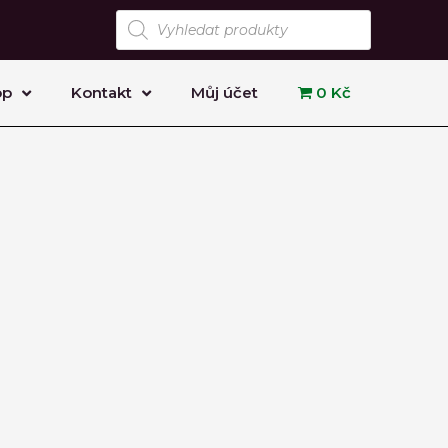
Products
search
op
Kontakt
Můj účet
0 Kč