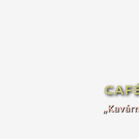
CAF
„Kavárn