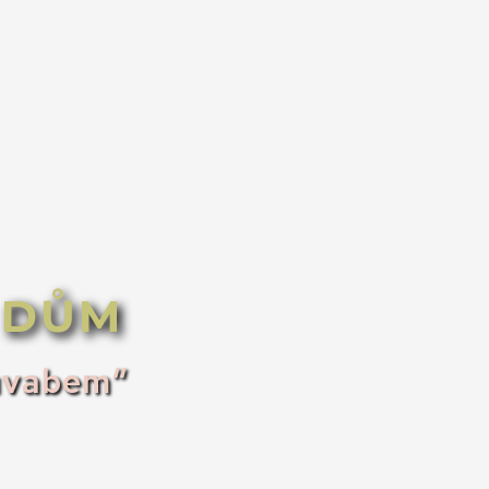
 DŮM
půvabem“