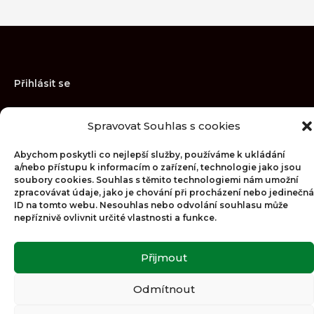
Přihlásit se
Spravovat Souhlas s cookies
Obchodní podmínky
Zásady ochrany osobních údajů
Abychom poskytli co nejlepší služby, používáme k ukládání
Zásady cookies (EU)
a/nebo přístupu k informacím o zařízení, technologie jako jsou
soubory cookies. Souhlas s těmito technologiemi nám umožní
zpracovávat údaje, jako je chování při procházení nebo jedinečná
ID na tomto webu. Nesouhlas nebo odvolání souhlasu může
nepříznivě ovlivnit určité vlastnosti a funkce.
Copyright © 2026
Přijmout
Odmítnout