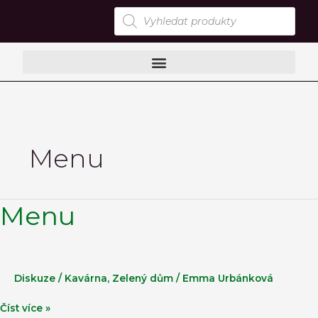
Přeskočit
Products
search
na
obsah
Menu
Menu
Menu
Diskuze
/
Kavárna
,
Zelený dům
/
Emma Urbánková
Číst více »