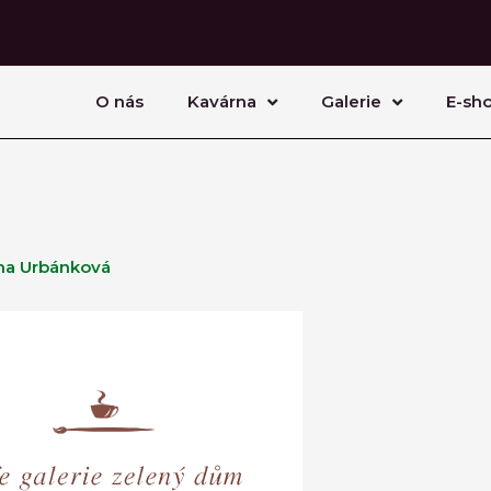
O nás
Kavárna
Galerie
E-sh
a Urbánková