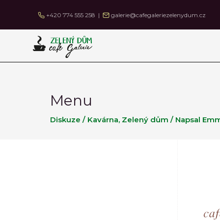
Přeskočit
+420 774 555 258 |
galerie@cafegaleriezelenydum.cz
na
obsah
Menu
Diskuze
/
Kavárna
,
Zelený dům
/ Napsal
Emm