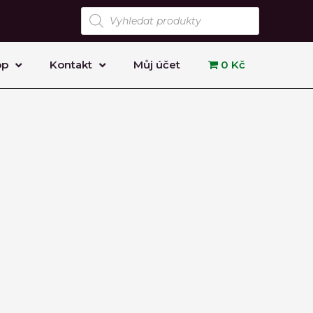
Products
search
op
Kontakt
Můj účet
0 Kč