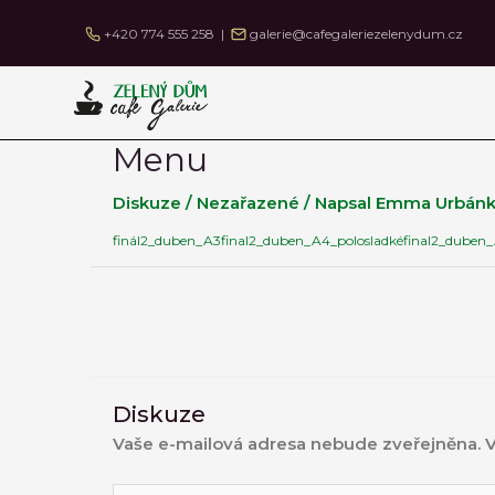
Přeskočit
+420 774 555 258 |
galerie@cafegaleriezelenydum.cz
na
obsah
Menu
Diskuze
/
Nezařazené
/ Napsal
Emma Urbánk
finál2_duben_A3
final2_duben_A4_polosladké
final2_duben_
Diskuze
Vaše e-mailová adresa nebude zveřejněna.
V