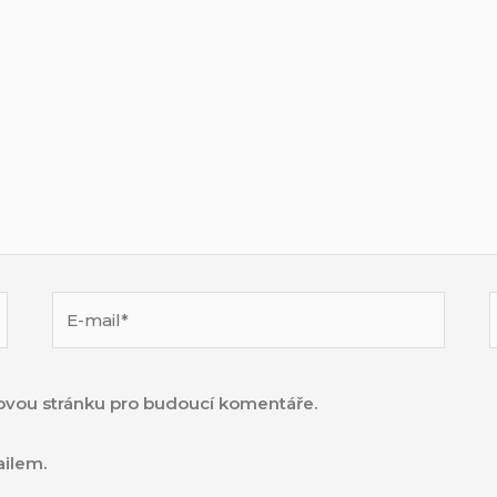
E-
mail*
s
bovou stránku pro budoucí komentáře.
ilem.