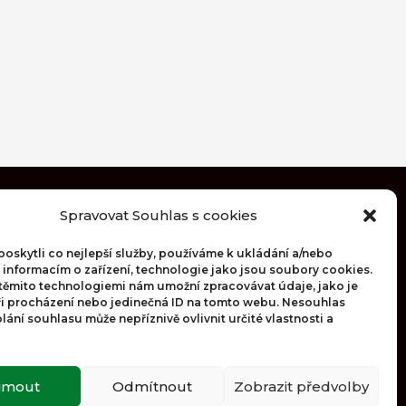
Spravovat Souhlas s cookies
Obchodní podmínky
skytli co nejlepší služby, používáme k ukládání a/nebo
Zásady ochrany osobních údajů
 informacím o zařízení, technologie jako jsou soubory cookies.
 těmito technologiemi nám umožní zpracovávat údaje, jako je
Zásady cookies (EU)
ři procházení nebo jedinečná ID na tomto webu. Nesouhlas
ání souhlasu může nepříznivě ovlivnit určité vlastnosti a
ijmout
Odmítnout
Zobrazit předvolby