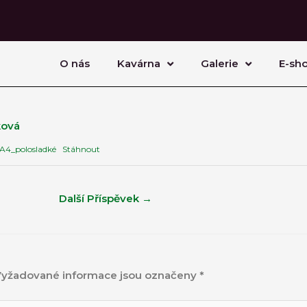
O nás
Kavárna
Galerie
E-sh
ová
A4_polosladké
Stáhnout
Další Příspěvek
→
yžadované informace jsou označeny
*