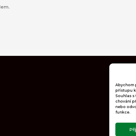
lem.
Abychom po
přístupu k
Souhlas s
chování p
nebo odvol
funkce.
Př