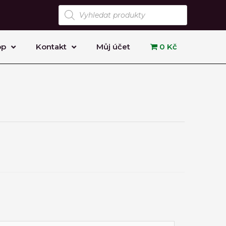
Products
search
op
Kontakt
Můj účet
0 Kč