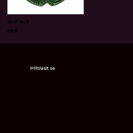
VELKÝ TALÍŘ
650
Kč
Přihlásit se