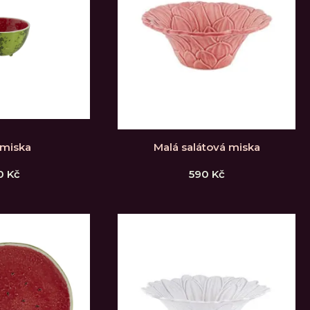
 miska
Malá salátová miska
0
Kč
590
Kč