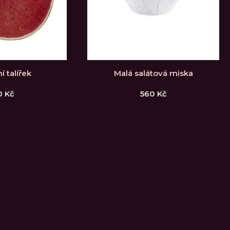
í talířek
Malá salátová miska
0
Kč
560
Kč