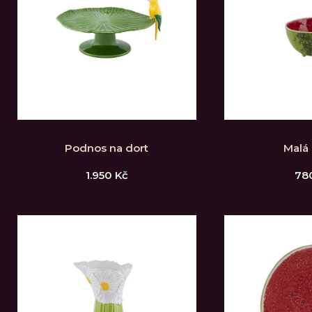
Podnos na dort
Malá
1.950
Kč
78