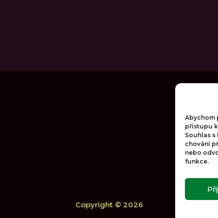
Abychom po
přístupu k
Souhlas s
chování p
nebo odvol
funkce.
Př
Copyright © 2026