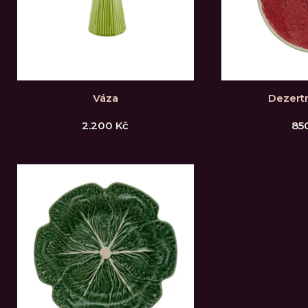
Váza
Dezertn
2.200
Kč
85