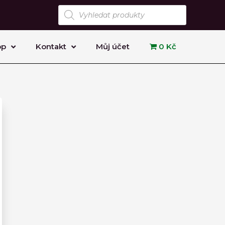
Products
search
op
Kontakt
Můj účet
0 Kč