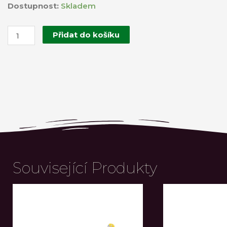
Velké
Dostupnost:
Skladem
talíř
množství
Přidat do košíku
Související Produkty