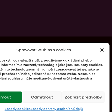
Spravovat Souhlas s cookies
Obchodní podmínky
skytli co nejlepší služby, používáme k ukládání a/nebo
Zásady ochrany osobních údajů
 informacím o zařízení, technologie jako jsou soubory cookies.
 těmito technologiemi nám umožní zpracovávat údaje, jako je
Zásady cookies (EU)
ři procházení nebo jedinečná ID na tomto webu. Nesouhlas
ání souhlasu může nepříznivě ovlivnit určité vlastnosti a
ijmout
Odmítnout
Zobrazit předvolby
Zásady cookies
Zásady ochrany osobních údajů