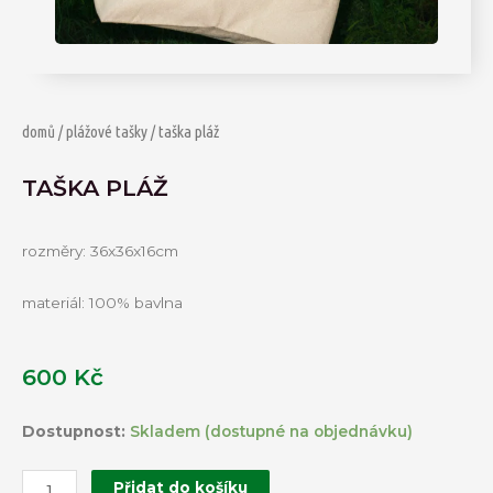
domů
/
plážové tašky
/ taška pláž
TAŠKA PLÁŽ
rozměry: 36x36x16cm
materiál: 100% bavlna
600
Kč
Taška
Dostupnost:
Skladem (dostupné na objednávku)
Pláž
množství
Přidat do košíku