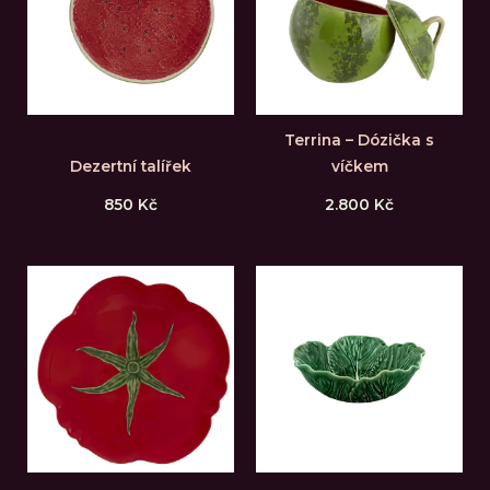
Terrina – Dózička s
Dezertní talířek
víčkem
850
Kč
2.800
Kč