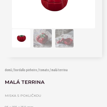
domů
/
bordallo pinheiro
/
tomato
/ malá terrina
MALÁ TERRINA
MISKA S POKLIČKOU
95 x 155 x 150 mm