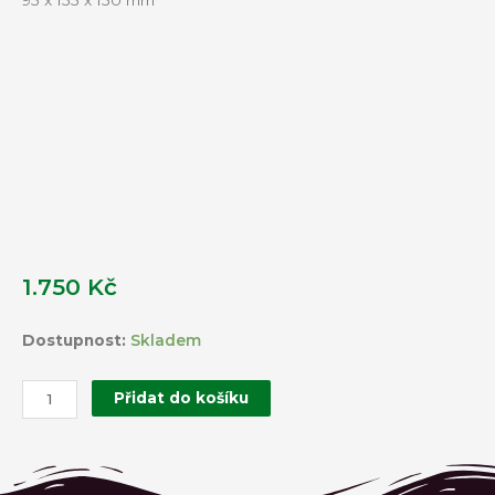
1.750
Kč
Malá
Dostupnost:
Skladem
Terrina
množství
Přidat do košíku