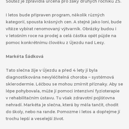
Soutěž je zpravidla určena pro žáky druhých ročníků ZŠ.
I letos bude připraven program, několik různých
kategorií, spousta krásných cen. A stejně jako loni, bude
vítěze vybírat renomovaný výtvarník. Obrázky budou i
v letošním roce na prodej a celá částka opět půjde na
pomoc konkrétnímu člověku z Újezdu nad Lesy.
Markéta Šádková
Tato slečna žije v Újezdu a před 4 lety jí byla
diagnostikována nevyléčitelná choroba – systémová
sklerodermie. Léčbou se mohou zmírnit příznaky. Aby se
lépe pohybovala, může jí pomoci intenzivní fyzioterapie
v rehabilitačním ústavu. Tu však zdravotní pojišťovna
nehradí. Markéta je slečna, která by měla tančit, chodit
do školy, nebo na rande. Pomozme i letos a dopřejme jí
trochu lepší a veselejší život.