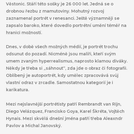
Věstonic. Stáří této sošky je 26 000 let. Jedná se o
drobnou řezbu z mamutoviny. Mohutný rozvoj
zaznamenal portrét v renesanci. Ještě významněji se
zapsalo baroko, které dovedlo portrétní umění téměř na
hranici možností.
Dnes, v době všech možných médií, je portrét trochu
odsunut do pozadí. Nicméně jsou malíři, kteří svým
umem zvaným hyperrealismus, naprosto klamou diváky.
Někdy je třeba si „sáhnout“, zda jde o obraz či fotografii.
Oblíbený je autoportrét, kdy umělec zpracovává svůj
vlastní odraz v zrcadle. Samostatnou kategorií je i
karikatura.
Mezi nejslavnější portrétisty patří Rembrandt van Rijn,
Diego Velázquez, Francisko Goya, Karel Škréta, Vojtěch
Hynais. Mezi skvělá dnešní jména patří třeba Aleaxndr
Pavlov a Michal Janovský.