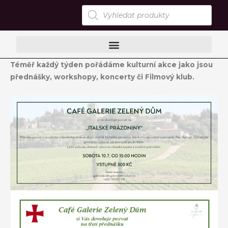
Přeskočit
Products
search
na
obsah
Téměř každý týden pořádáme kulturní akce jako jsou
přednášky, workshopy, koncerty či Filmový klub.