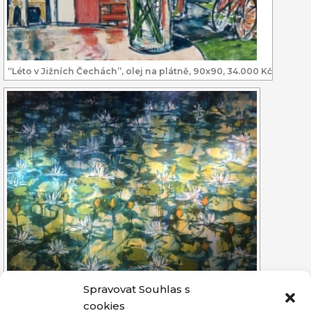
“Léto v Jižních Čechách”, olej na plátně, 90x90, 34.000 Kč
Spravovat Souhlas s
„Lekníny“, olej na plátně, 100×150, 95.000 Kč
cookies