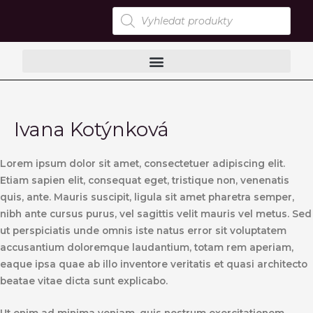
Přeskočit
Products
search
na
obsah
Ivana Kotýnková
Lorem ipsum dolor sit amet, consectetuer adipiscing elit.
Etiam sapien elit, consequat eget, tristique non, venenatis
quis, ante. Mauris suscipit, ligula sit amet pharetra semper,
nibh ante cursus purus, vel sagittis velit mauris vel metus. Sed
ut perspiciatis unde omnis iste natus error sit voluptatem
accusantium doloremque laudantium, totam rem aperiam,
eaque ipsa quae ab illo inventore veritatis et quasi architecto
beatae vitae dicta sunt explicabo.